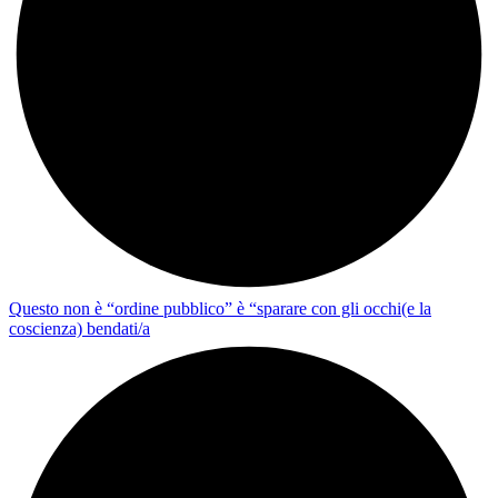
Questo non è “ordine pubblico” è “sparare con gli occhi(e la
coscienza) bendati/a