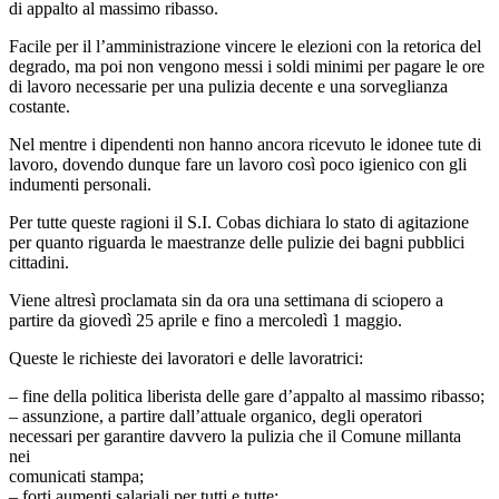
di appalto al massimo ribasso.
Facile per il l’amministrazione vincere le elezioni con la retorica del
degrado, ma poi non vengono messi i soldi minimi per pagare le ore
di lavoro necessarie per una pulizia decente e una sorveglianza
costante.
Nel mentre i dipendenti non hanno ancora ricevuto le idonee tute di
lavoro, dovendo dunque fare un lavoro così poco igienico con gli
indumenti personali.
Per tutte queste ragioni il S.I. Cobas dichiara lo stato di agitazione
per quanto riguarda le maestranze delle pulizie dei bagni pubblici
cittadini.
Viene altresì proclamata sin da ora una settimana di sciopero a
partire da giovedì 25 aprile e fino a mercoledì 1 maggio.
Queste le richieste dei lavoratori e delle lavoratrici:
– fine della politica liberista delle gare d’appalto al massimo ribasso;
– assunzione, a partire dall’attuale organico, degli operatori
necessari per garantire davvero la pulizia che il Comune millanta
nei
comunicati stampa;
– forti aumenti salariali per tutti e tutte;