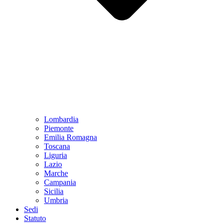
Lombardia
Piemonte
Emilia Romagna
Toscana
Liguria
Lazio
Marche
Campania
Sicilia
Umbria
Sedi
Statuto