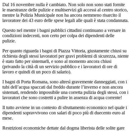
Dal 16 novembre nulla è cambiato. Non solo non sono stati fornite
le maestranze delle pulizie e multiservizi gli accessi al centro storico,
mentre la Polizia Municipale non ha ancora nemmeno risarcito il
lavoratore dei 43 euro delle spese legali alle quali è stata condannata.
Questo nel mentre i bagni pubblici cittadini continuano a versare in
condizioni indecenti, non certo per colpa dei dipendenti delle
pulizie.
Per quanto riguarda i bagni di Piazza Vittoria, giustamente chiusi su
richiesta degli stessi lavoratori per gravi problemi di sicurezza, niente
è stato fatto per sistemarli, e sono al momento ancora chiusi
(privando la città di un servizio pubblico e i lavoratori di ore di
lavoro e quindi di un poco di salario).
I bagni di Porta Romana, sono altresì gravemente danneggiati, con i
tubi dell’acqua spaccati dal freddo durante l’inverno e non ancora
sistemati, rendendo impossibile una corretta pulizia degli stessi, con i
lavoratori che sono costretti a pulire in assenza di acqua corrente!
Il tutto avviene in un contesto di sfruttamento economico nel quale i
dipendenti sopravvivono con salari di poco più di duecento euro al
mese.
Restrizioni economiche dettate dal dogma liberista delle solite gare