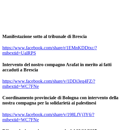
Manifestazione sotto al tribunale di Brescia
https://www.facebook.com/share/r/1EMnKDDtxc/?
mibextid=UalRPS
Intervento del nostro compagno Arafat in merito ai fatti
accaduti a Brescia
https://www.facebook.com/share/v/1DDi3eq4FZ/?
mibextid=WC7FNe
Coordinamento provinciale di Bologna con intervento della
nostra compagna per la solidarietà ai palestinesi
https://www.facebook.com/share/v/198LfVj3Y6/?
mibextid=WC7FNe