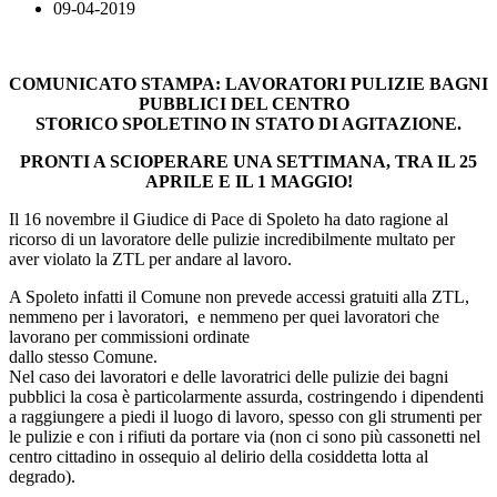
09-04-2019
COMUNICATO STAMPA: LAVORATORI PULIZIE BAGNI
PUBBLICI DEL CENTRO
STORICO SPOLETINO IN STATO DI AGITAZIONE.
PRONTI A SCIOPERARE UNA SETTIMANA, TRA IL 25
APRILE E IL 1 MAGGIO!
Il 16 novembre il Giudice di Pace di Spoleto ha dato ragione al
ricorso di un lavoratore delle pulizie incredibilmente multato per
aver violato la ZTL per andare al lavoro.
A Spoleto infatti il Comune non prevede accessi gratuiti alla ZTL,
nemmeno per i lavoratori, e nemmeno per quei lavoratori che
lavorano per commissioni ordinate
dallo stesso Comune.
Nel caso dei lavoratori e delle lavoratrici delle pulizie dei bagni
pubblici la cosa è particolarmente assurda, costringendo i dipendenti
a raggiungere a piedi il luogo di lavoro, spesso con gli strumenti per
le pulizie e con i rifiuti da portare via (non ci sono più cassonetti nel
centro cittadino in ossequio al delirio della cosiddetta lotta al
degrado).