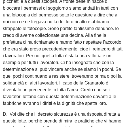
picchetti e a questi scioperi. A fronte delle minacce di
bloccare i permessi di soggiorno siamo andati in tanti con
una fotocopia del permesso sotto le questure a dire che a
noi non ce ne fregava nulla del loro ricatto e abbiamo
strappato le fotocopie. Sono partite tantissime denunce. Io
credo di averne collezionate una decina. Alla fine la
prefettura ci ha richiamato e hanno fatto rispettare l’accordo
che era stato preso precedentemente, cioè il reintegro di tutti
i lavoratori. Per noi quella lotta è stata una vittoria e un
esempio per tutti i lavoratori. Ci ha insegnato che con la
determinazione si può vincere anche se siamo in pochi. Se
quei pochi continuano a resistere, troveranno prima o poi la
solidarietà di altri lavoratori. Il caso della Granarolo è
diventato un precedente in tutta l’area. Credo che se i
lavoratori lottano con questa determinazione davanti alle
fabbriche avranno i diritti e la dignità che spetta loro.
D.: Voi dite che il decreto sicurezza è una risposta diretta a
queste lotte, perché prende di mira le pratiche che vi hanno