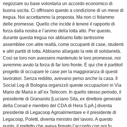
negoziare su base volontaria un accordo economico di
buona uscita. Ci offrivano questo a condizione di un mese di
tregua. Noi accettammo la proposta. Ma non ci fidammo
delle promesse. Quello che incide è tenere il rapporto di
forza dalla nostra e l’animo della lotta alto. Per questo,
durante questa tregua noi abbiamo fatto tantissime
assemblee con altre realtà, come occupanti di case, studenti
e altri partiti di lotta. Abbiamo allargato la rete di solidarietà.
Così se loro non avessero mantenuto le loro promesse, noi
avremmo avuto la forza di far loro fronte. È qui che è partitoil
progetto di occupare le case per la maggioranza di questi
lavoratori. Senza reddito, avevano perso anche la casa. Il
Social Log di Bologna organizzò queste occupazioni in Via
Mario de Maria e all’ex Telecom. In quello stesso periodo, il
presidente di Granarolo [Luciano Sita, ex direttore generale
della Conad e membro del CDA di Hera S.pA.] diventa
presidente di Legacoop Agroalimentare e il presidente di
Legacoop, Poletti, diventa ministro del lavoro. A questo
punto, il prefetto che aveva firmato l’accordo con noi fu