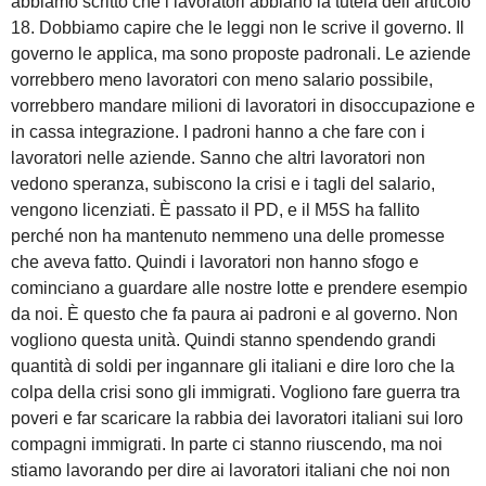
abbiamo scritto che i lavoratori abbiano la tutela dell’articolo
18. Dobbiamo capire che le leggi non le scrive il governo. Il
governo le applica, ma sono proposte padronali. Le aziende
vorrebbero meno lavoratori con meno salario possibile,
vorrebbero mandare milioni di lavoratori in disoccupazione e
in cassa integrazione. I padroni hanno a che fare con i
lavoratori nelle aziende. Sanno che altri lavoratori non
vedono speranza, subiscono la crisi e i tagli del salario,
vengono licenziati. È passato il PD, e il M5S ha fallito
perché non ha mantenuto nemmeno una delle promesse
che aveva fatto. Quindi i lavoratori non hanno sfogo e
cominciano a guardare alle nostre lotte e prendere esempio
da noi. È questo che fa paura ai padroni e al governo. Non
vogliono questa unità. Quindi stanno spendendo grandi
quantità di soldi per ingannare gli italiani e dire loro che la
colpa della crisi sono gli immigrati. Vogliono fare guerra tra
poveri e far scaricare la rabbia dei lavoratori italiani sui loro
compagni immigrati. In parte ci stanno riuscendo, ma noi
stiamo lavorando per dire ai lavoratori italiani che noi non