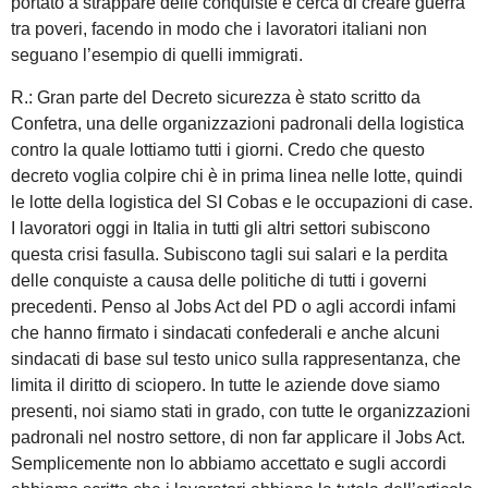
portato a strappare delle conquiste e cerca di creare guerra
tra poveri, facendo in modo che i lavoratori italiani non
seguano l’esempio di quelli immigrati.
R.: Gran parte del Decreto sicurezza è stato scritto da
Confetra, una delle organizzazioni padronali della logistica
contro la quale lottiamo tutti i giorni. Credo che questo
decreto voglia colpire chi è in prima linea nelle lotte, quindi
le lotte della logistica del SI Cobas e le occupazioni di case.
I lavoratori oggi in Italia in tutti gli altri settori subiscono
questa crisi fasulla. Subiscono tagli sui salari e la perdita
delle conquiste a causa delle politiche di tutti i governi
precedenti. Penso al Jobs Act del PD o agli accordi infami
che hanno firmato i sindacati confederali e anche alcuni
sindacati di base sul testo unico sulla rappresentanza, che
limita il diritto di sciopero. In tutte le aziende dove siamo
presenti, noi siamo stati in grado, con tutte le organizzazioni
padronali nel nostro settore, di non far applicare il Jobs Act.
Semplicemente non lo abbiamo accettato e sugli accordi