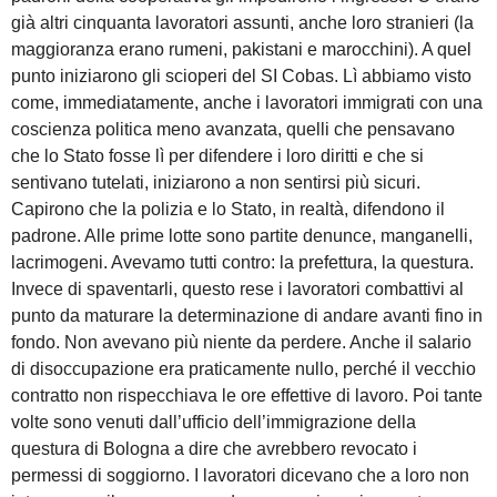
già altri cinquanta lavoratori assunti, anche loro stranieri (la
maggioranza erano rumeni, pakistani e marocchini). A quel
punto iniziarono gli scioperi del SI Cobas. Lì abbiamo visto
come, immediatamente, anche i lavoratori immigrati con una
coscienza politica meno avanzata, quelli che pensavano
che lo Stato fosse lì per difendere i loro diritti e che si
sentivano tutelati, iniziarono a non sentirsi più sicuri.
Capirono che la polizia e lo Stato, in realtà, difendono il
padrone. Alle prime lotte sono partite denunce, manganelli,
lacrimogeni. Avevamo tutti contro: la prefettura, la questura.
Invece di spaventarli, questo rese i lavoratori combattivi al
punto da maturare la determinazione di andare avanti fino in
fondo. Non avevano più niente da perdere. Anche il salario
di disoccupazione era praticamente nullo, perché il vecchio
contratto non rispecchiava le ore effettive di lavoro. Poi tante
volte sono venuti dall’ufficio dell’immigrazione della
questura di Bologna a dire che avrebbero revocato i
permessi di soggiorno. I lavoratori dicevano che a loro non