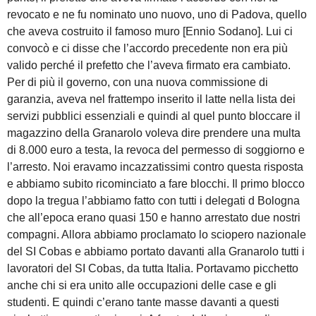
revocato e ne fu nominato uno nuovo, uno di Padova, quello
che aveva costruito il famoso muro [Ennio Sodano]. Lui ci
convocò e ci disse che l’accordo precedente non era più
valido perché il prefetto che l’aveva firmato era cambiato.
Per di più il governo, con una nuova commissione di
garanzia, aveva nel frattempo inserito il latte nella lista dei
servizi pubblici essenziali e quindi al quel punto bloccare il
magazzino della Granarolo voleva dire prendere una multa
di 8.000 euro a testa, la revoca del permesso di soggiorno e
l’arresto. Noi eravamo incazzatissimi contro questa risposta
e abbiamo subito ricominciato a fare blocchi. Il primo blocco
dopo la tregua l’abbiamo fatto con tutti i delegati d Bologna
che all’epoca erano quasi 150 e hanno arrestato due nostri
compagni. Allora abbiamo proclamato lo sciopero nazionale
del SI Cobas e abbiamo portato davanti alla Granarolo tutti i
lavoratori del SI Cobas, da tutta Italia. Portavamo picchetto
anche chi si era unito alle occupazioni delle case e gli
studenti. E quindi c’erano tante masse davanti a questi