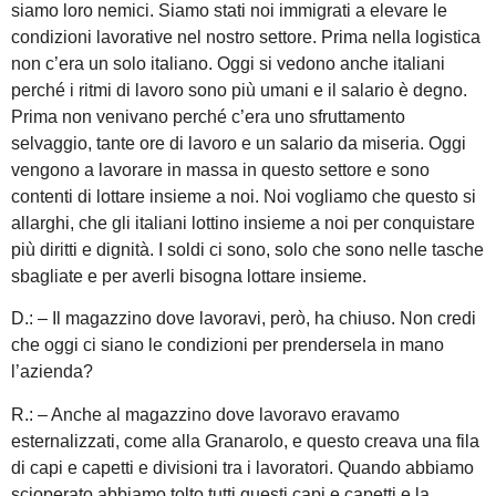
siamo loro nemici. Siamo stati noi immigrati a elevare le
condizioni lavorative nel nostro settore. Prima nella logistica
non c’era un solo italiano. Oggi si vedono anche italiani
perché i ritmi di lavoro sono più umani e il salario è degno.
Prima non venivano perché c’era uno sfruttamento
selvaggio, tante ore di lavoro e un salario da miseria. Oggi
vengono a lavorare in massa in questo settore e sono
contenti di lottare insieme a noi. Noi vogliamo che questo si
allarghi, che gli italiani lottino insieme a noi per conquistare
più diritti e dignità. I soldi ci sono, solo che sono nelle tasche
sbagliate e per averli bisogna lottare insieme.
D.: – Il magazzino dove lavoravi, però, ha chiuso. Non credi
che oggi ci siano le condizioni per prendersela in mano
l’azienda?
R.: – Anche al magazzino dove lavoravo eravamo
esternalizzati, come alla Granarolo, e questo creava una fila
di capi e capetti e divisioni tra i lavoratori. Quando abbiamo
scioperato abbiamo tolto tutti questi capi e capetti e la