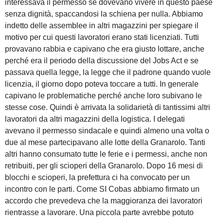
interessava il permesso se dovevano vivere in questo paese
senza dignità, spaccandosi la schiena per nulla. Abbiamo
indetto delle assemblee in altri magazzini per spiegare il
motivo per cui questi lavoratori erano stati licenziati. Tutti
provavano rabbia e capivano che era giusto lottare, anche
perché era il periodo della discussione del Jobs Act e se
passava quella legge, la legge che il padrone quando vuole
licenzia, il giorno dopo poteva toccare a tutti. In generale
capivano le problematiche perché anche loro subivano le
stesse cose. Quindi è arrivata la solidarietà di tantissimi altri
lavoratori da altri magazzini della logistica. I delegati
avevano il permesso sindacale e quindi almeno una volta o
due al mese partecipavano alle lotte della Granarolo. Tanti
altri hanno consumato tutte le ferie e i permessi, anche non
retribuiti, per gli scioperi della Granarolo. Dopo 16 mesi di
blocchi e scioperi, la prefettura ci ha convocato per un
incontro con le parti. Come SI Cobas abbiamo firmato un
accordo che prevedeva che la maggioranza dei lavoratori
rientrasse a lavorare. Una piccola parte avrebbe potuto