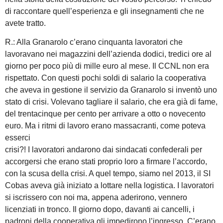
di raccontare quell’esperienza e gli insegnamenti che ne
avete tratto.
R.: Alla Granarolo c’erano cinquanta lavoratori che
lavoravano nei magazzini dell’azienda dodici, tredici ore al
giorno per poco più di mille euro al mese. Il CCNL non era
rispettato. Con questi pochi soldi di salario la cooperativa
che aveva in gestione il servizio da Granarolo si inventò uno
stato di crisi. Volevano tagliare il salario, che era già di fame,
del trentacinque per cento per arrivare a otto o novecento
euro. Ma i ritmi di lavoro erano massacranti, come poteva
esserci
crisi?! I lavoratori andarono dai sindacati confederali per
accorgersi che erano stati proprio loro a firmare l’accordo,
con la scusa della crisi. A quel tempo, siamo nel 2013, il SI
Cobas aveva già iniziato a lottare nella logistica. I lavoratori
si iscrissero con noi ma, appena aderirono, vennero
licenziati in tronco. Il giorno dopo, davanti ai cancelli, i
padroni della cooperativa gli impedirono l’ingresso. C’erano