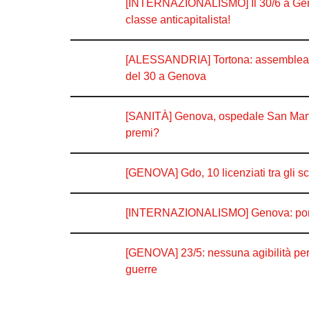
[INTERNAZIONALISMO] Il 30/6 a Genova
classe anticapitalista!
[ALESSANDRIA] Tortona: assemblea ope
del 30 a Genova
[SANITÀ] Genova, ospedale San Martin
premi?
[GENOVA] Gdo, 10 licenziati tra gli s
[INTERNAZIONALISMO] Genova: porto chi
[GENOVA] 23/5: nessuna agibilità per i 
guerre