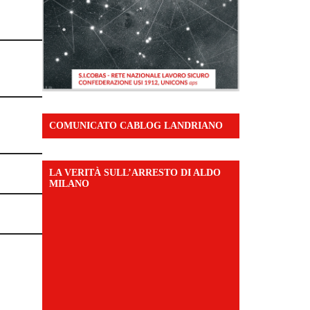
COMUNICATO CABLOG LANDRIANO
LA VERITÀ SULL’ARRESTO DI ALDO
MILANO