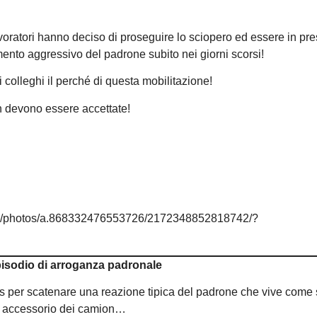
oratori hanno deciso di proseguire lo sciopero ed essere in pre
mento aggressivo del padrone subito nei giorni scorsi!
 colleghi il perché di questa mobilitazione!
n devono essere accettate!
a/photos/a.868332476553726/2172348852818742/?
isodio di arroganza padronale
as per scatenare una reazione tipica del padrone che vive come
 un accessorio dei camion…