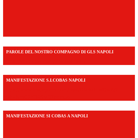
PAROLE DEL NOSTRO COMPAGNO DI GLS NAPOLI
https://vm.tiktok.com/ZNd9eE3RH/
MANIFESTAZIONE S.I.COBAS NAPOLI
https://www.instagram.com/reel/DMAkE-siQw6/?
igsh=NmQ2Y3R5M3ZqcmJo
MANIFESTAZIONE SI COBAS A NAPOLI