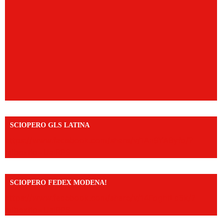
SCIOPERO GLS LATINA
https://www.facebook.com/share/v/1An9YA8yfq/?
mibextid=UalRPS
SCIOPERO FEDEX MODENA!
https://www.facebook.com/share/v/14FdghtLc5k/?
mibextid=UalRPS