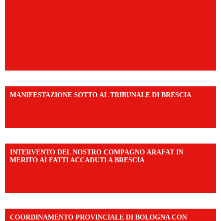
MANIFESTAZIONE SOTTO AL TRIBUNALE DI BRESCIA
https://www.facebook.com/share/r/1EMnKDDtxc/?
mibextid=UalRPS
INTERVENTO DEL NOSTRO COMPAGNO ARAFAT IN
MERITO AI FATTI ACCADUTI A BRESCIA
https://www.facebook.com/share/v/1DDi3eq4FZ/?
mibextid=WC7FNe
COORDINAMENTO PROVINCIALE DI BOLOGNA CON