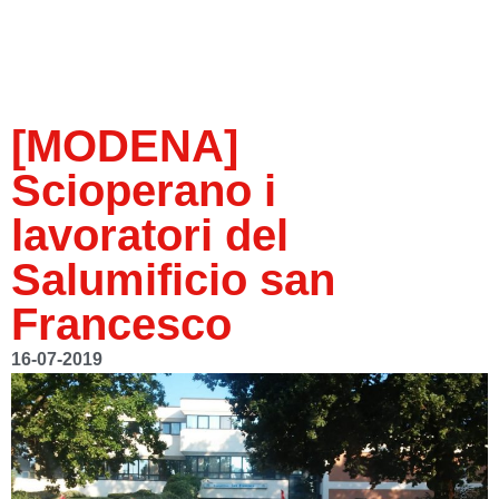
[MODENA]
Scioperano i
lavoratori del
Salumificio san
Francesco
16-07-2019