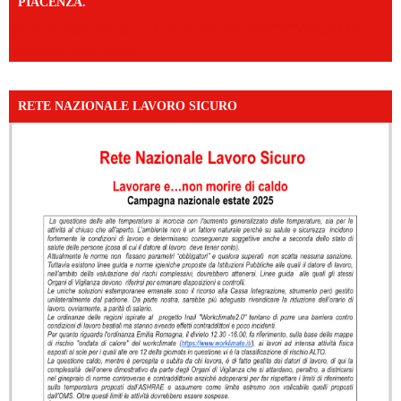
PIACENZA.
https://www.facebook.com/share/v/16F2CWAw7M/?
mibextid=WC7FNe
RETE NAZIONALE LAVORO SICURO