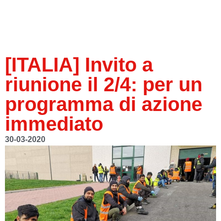
[ITALIA] Invito a
riunione il 2/4: per un
programma di azione
immediato
30-03-2020