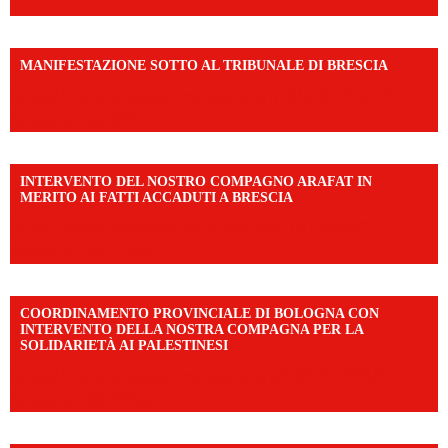
MANIFESTAZIONE SOTTO AL TRIBUNALE DI BRESCIA
https://www.facebook.com/share/r/1EMnKDDtxc/?
mibextid=UalRPS
INTERVENTO DEL NOSTRO COMPAGNO ARAFAT IN
MERITO AI FATTI ACCADUTI A BRESCIA
https://www.facebook.com/share/v/1DDi3eq4FZ/?
mibextid=WC7FNe
COORDINAMENTO PROVINCIALE DI BOLOGNA CON
INTERVENTO DELLA NOSTRA COMPAGNA PER LA
SOLIDARIETÀ AI PALESTINESI
https://www.facebook.com/share/v/198LfVj3Y6/?
mibextid=WC7FNe