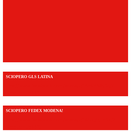
SCIOPERO GLS LATINA
https://www.facebook.com/share/v/1An9YA8yfq/?
mibextid=UalRPS
SCIOPERO FEDEX MODENA!
https://www.facebook.com/share/v/14FdghtLc5k/?
mibextid=UalRPS