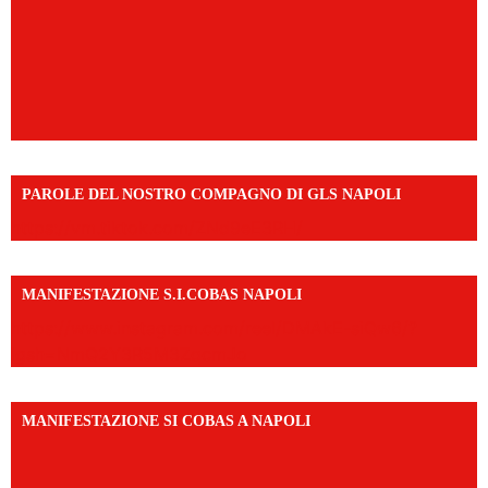
PAROLE DEL NOSTRO COMPAGNO DI GLS NAPOLI
https://vm.tiktok.com/ZNd9eE3RH/
MANIFESTAZIONE S.I.COBAS NAPOLI
https://www.instagram.com/reel/DMAkE-siQw6/?
igsh=NmQ2Y3R5M3ZqcmJo
MANIFESTAZIONE SI COBAS A NAPOLI