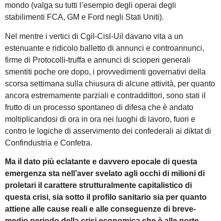
mondo (valga su tutti l’esempio degli operai degli
stabilimenti FCA, GM e Ford negli Stati Uniti).
Nel mentre i vertici di Cgil-Cisl-Uil davano vita a un
estenuante e ridicolo balletto di annunci e controannunci,
firme di Protocolli-truffa e annunci di scioperi generali
smentiti poche ore dopo, i provvedimenti governativi della
scorsa settimana sulla chiusura di alcune attività, per quanto
ancora estremamente parziali e contraddittori, sono stati il
frutto di un processo spontaneo di difesa che è andato
moltiplicandosi di ora in ora nei luoghi di lavoro, fuori e
contro le logiche di asservimento dei confederali ai diktat di
Confindustria e Confetra.
Ma il dato più eclatante e davvero epocale di questa
emergenza sta nell’aver svelato agli occhi di milioni di
proletari il carattere strutturalmente capitalistico di
questa crisi, sia sotto il profilo sanitario sia per quanto
attiene alle cause reali e alle conseguenze di breve-
medio periodo della crisi economica che è alle porte