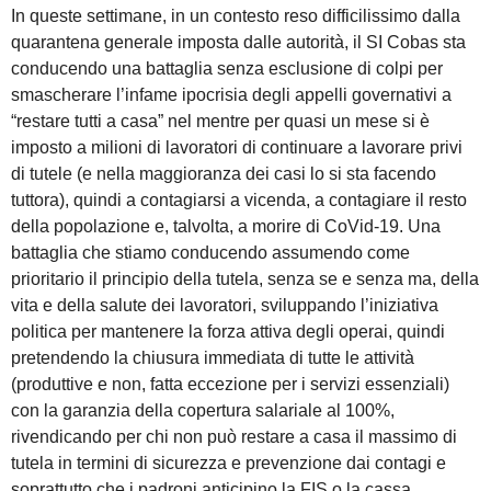
In queste settimane, in un contesto reso difficilissimo dalla
quarantena generale imposta dalle autorità, il SI Cobas sta
conducendo una battaglia senza esclusione di colpi per
smascherare l’infame ipocrisia degli appelli governativi a
“restare tutti a casa” nel mentre per quasi un mese si è
imposto a milioni di lavoratori di continuare a lavorare privi
di tutele (e nella maggioranza dei casi lo si sta facendo
tuttora), quindi a contagiarsi a vicenda, a contagiare il resto
della popolazione e, talvolta, a morire di CoVid-19. Una
battaglia che stiamo conducendo assumendo come
prioritario il principio della tutela, senza se e senza ma, della
vita e della salute dei lavoratori, sviluppando l’iniziativa
politica per mantenere la forza attiva degli operai, quindi
pretendendo la chiusura immediata di tutte le attività
(produttive e non, fatta eccezione per i servizi essenziali)
con la garanzia della copertura salariale al 100%,
rivendicando per chi non può restare a casa il massimo di
tutela in termini di sicurezza e prevenzione dai contagi e
soprattutto che i padroni anticipino la FIS o la cassa