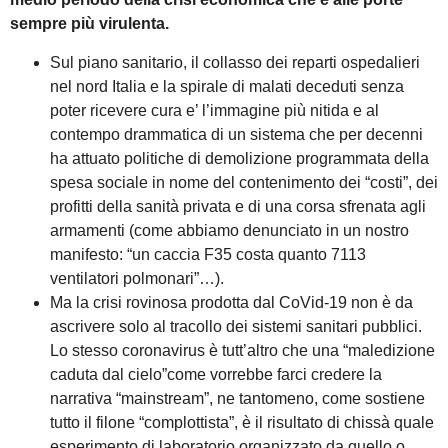
sempre più virulenta.
Sul piano sanitario, il collasso dei reparti ospedalieri
nel nord Italia e la spirale di malati deceduti senza
poter ricevere cura e’ l’immagine più nitida e al
contempo drammatica di un sistema che per decenni
ha attuato politiche di demolizione programmata della
spesa sociale in nome del contenimento dei “costi”, dei
profitti della sanità privata e di una corsa sfrenata agli
armamenti (come abbiamo denunciato in un nostro
manifesto: “un caccia F35 costa quanto 7113
ventilatori polmonari”…).
Ma la crisi rovinosa prodotta dal CoVid-19 non è da
ascrivere solo al tracollo dei sistemi sanitari pubblici.
Lo stesso coronavirus è tutt’altro che una “maledizione
caduta dal cielo”come vorrebbe farci credere la
narrativa “mainstream”, ne tantomeno, come sostiene
tutto il filone “complottista”, è il risultato di chissà quale
esperimento di laboratorio organizzato da quello o