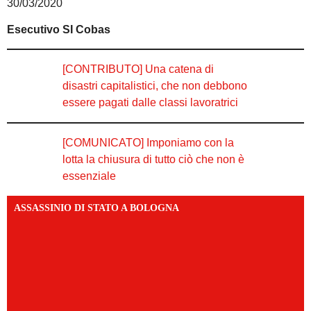
30/03/2020
Esecutivo SI Cobas
[CONTRIBUTO] Una catena di
disastri capitalistici, che non debbono
essere pagati dalle classi lavoratrici
[COMUNICATO] Imponiamo con la
lotta la chiusura di tutto ciò che non è
essenziale
ASSASSINIO DI STATO A BOLOGNA