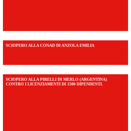
SCIOPERO ALLA CONAD DI ANZOLA EMILIA
https://www.facebook.com/share/v/1AD7YkEpuD/?
mibextid=UalRPS
SCIOPERO ALLA PIRELLI DI MERLO (ARGENTINA)
CONTRO I LICENZIAMENTI DI 1500 DIPENDENTI.