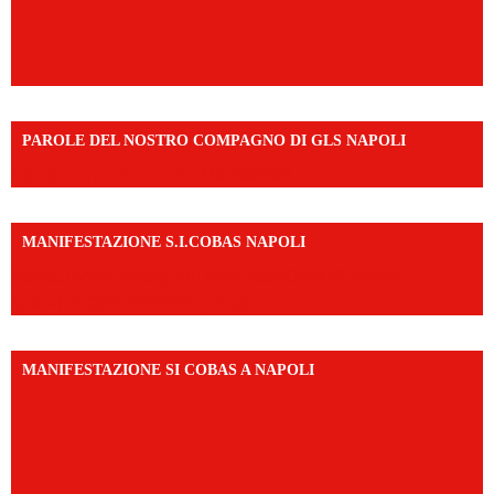
PAROLE DEL NOSTRO COMPAGNO DI GLS NAPOLI
https://vm.tiktok.com/ZNd9eE3RH/
MANIFESTAZIONE S.I.COBAS NAPOLI
https://www.instagram.com/reel/DMAkE-siQw6/?
igsh=NmQ2Y3R5M3ZqcmJo
MANIFESTAZIONE SI COBAS A NAPOLI