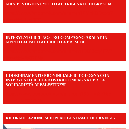
MANIFESTAZIONE SOTTO AL TRIBUNALE DI BRESCIA
https://www.facebook.com/share/r/1EMnKDDtxc/?
mibextid=UalRPS
INTERVENTO DEL NOSTRO COMPAGNO ARAFAT IN
MERITO AI FATTI ACCADUTI A BRESCIA
https://www.facebook.com/share/v/1DDi3eq4FZ/?
mibextid=WC7FNe
COORDINAMENTO PROVINCIALE DI BOLOGNA CON
INTERVENTO DELLA NOSTRA COMPAGNA PER LA
SOLIDARIETÀ AI PALESTINESI
https://www.facebook.com/share/v/198LfVj3Y6/?
mibextid=WC7FNe
RIFORMULAZIONE SCIOPERO GENERALE DEL 03/10/2025