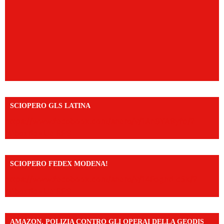
SCIOPERO GLS LATINA
https://www.facebook.com/share/v/1An9YA8yfq/?
mibextid=UalRPS
SCIOPERO FEDEX MODENA!
https://www.facebook.com/share/v/14FdghtLc5k/?
mibextid=UalRPS
AMAZON, POLIZIA CONTRO GLI OPERAI DELLA GEODIS