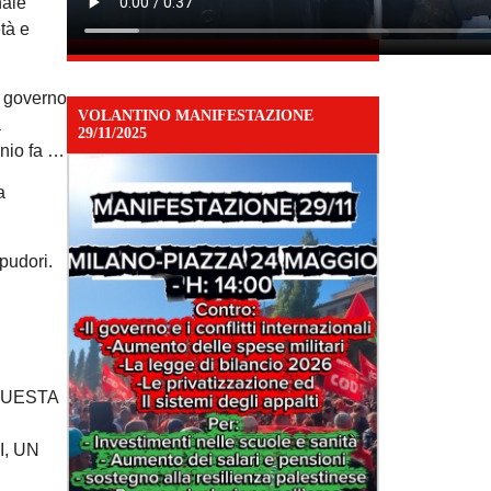
nale
tà e
a governo
VOLANTINO MANIFESTAZIONE
a
29/11/2025
nnio fa …
a
pudori.
QUESTA
, UN