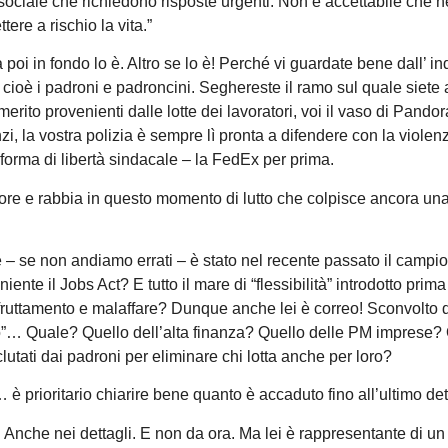
tà sociale che richiedono risposte urgenti. Non è accettabile che n
ere a rischio la vita.”
 poi in fondo lo è. Altro se lo è! Perché vi guardate bene dall’ i
 e cioè i padroni e padroncini. Seghereste il ramo sul quale siete 
erito provenienti dalle lotte dei lavoratori, voi il vaso di Pandor
zi, la vostra polizia è sempre lì pronta a difendere con la violen
forma di libertà sindacale – la FedEx per prima.
re e rabbia in questo momento di lutto che colpisce ancora una 
che – se non andiamo errati – è stato nel recente passato il campi
iente il Jobs Act? E tutto il mare di “flessibilità” introdotto pri
rsfruttamento e malaffare? Dunque anche lei è correo! Sconvolto 
oro”… Quale? Quello dell’alta finanza? Quello delle PM imprese?
lutati dai padroni per eliminare chi lotta anche per loro?
 è prioritario chiarire bene quanto è accaduto fino all’ultimo de
o. Anche nei dettagli. E non da ora. Ma lei è rappresentante di un