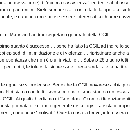
inatari (se va bene) di “minima sussistenza” tendente al ribasso
roni e padroncini. Siete sempre stati contro la lotta operaia, siet
dacale, e dunque come potete essere interessati a chiarire davv
ni di Maurizio Landini, segretario generale della CGIL:
issimo quanto è successo … bene ha fatto la CGIL ad indire lo s
ppi episodi di intimidazione e di violenza … ripristinare anche a 
 rappresentanza che non è più rinviabile … Sabato 26 giugno tutti 
er i diritti, le tutele, la sicurezza e libertà sindacale, a partire
ra le righe, se si preferisce. Bene che la CGIL novarese abbia pr
 Noi siamo con tutti i lavoratori che lottano, siano o no tesserat
a CGIL. Ai quali chiediamo di “fare blocco” contro i licenziamenti
questa giornata di sciopero generale della logistica è stato propr
amenti, comunque “motivati”. Questa cosa, a breve, interesserà mo