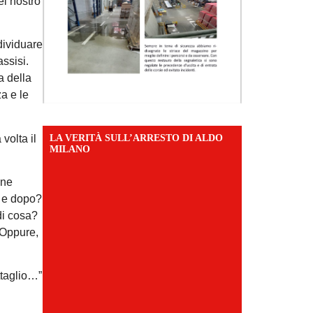
el nostro
ndividuare
assisi.
a della
za e le
volta il
LA VERITÀ SULL’ARRESTO DI ALDO
MILANO
one
ma e dopo?
di cosa?
 Oppure,
ttaglio…”