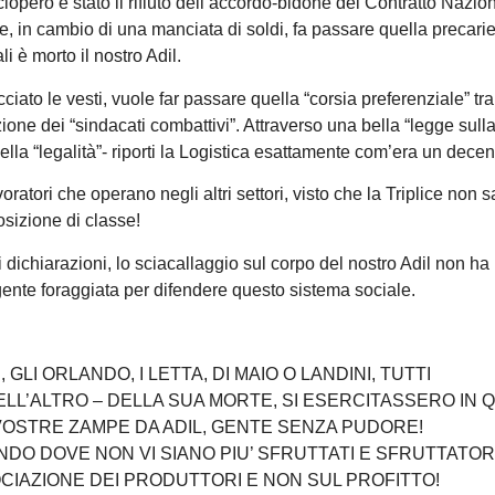
ciopero è stato il rifiuto dell’accordo-bidone del Contratto Nazio
e, in cambio di una manciata di soldi, fa passare quella precarie
li è morto il nostro Adil.
cciato le vesti, vuole far passare quella “corsia preferenziale” tr
one dei “sindacati combattivi”. Attraverso una bella “legge sull
lla “legalità”- riporti la Logistica esattamente com’era un dece
atori che operano negli altri settori, visto che la Triplice non s
sizione di classe!
ichiarazioni, lo sciacallaggio sul corpo del nostro Adil non ha 
ente foraggiata per difendere questo sistema sociale.
GLI ORLANDO, I LETTA, DI MAIO O LANDINI, TUTTI
ELL’ALTRO – DELLA SUA MORTE, SI ESERCITASSERO IN 
E VOSTRE ZAMPE DA ADIL, GENTE SENZA PUDORE!
DO DOVE NON VI SIANO PIU’ SFRUTTATI E SFRUTTATORI
IAZIONE DEI PRODUTTORI E NON SUL PROFITTO!