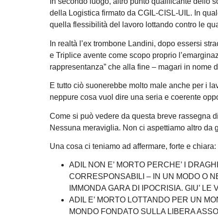
In secondo luogo, altro punto qualificante dello s
della Logistica firmato da CGIL-CISL-UIL. In qual
quella flessibilità del lavoro lottando contro le qua
In realtà l’ex trombone Landini, dopo essersi stra
e Triplice avente come scopo proprio l’emarginazi
rappresentanza” che alla fine – magari in nome de
E tutto ciò suonerebbe molto male anche per i lavor
neppure cosa vuol dire una seria e coerente oppo
Come si può vedere da questa breve rassegna di d
Nessuna meraviglia. Non ci aspettiamo altro da g
Una cosa ci teniamo ad affermare, forte e chiara:
ADIL NON E’ MORTO PERCHE’ I DRAGHI, 
CORRESPONSABILI – IN UN MODO O N
IMMONDA GARA DI IPOCRISIA. GIU’ L
ADIL E’ MORTO LOTTANDO PER UN MON
MONDO FONDATO SULLA LIBERA ASSOC