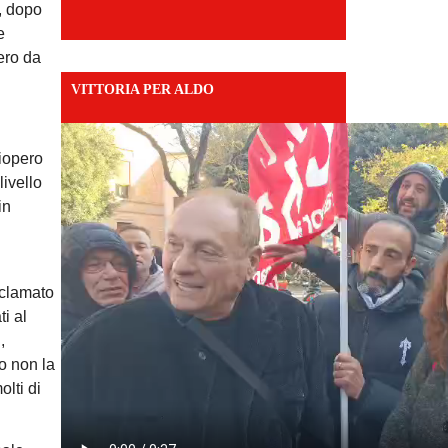
, dopo
e
ero da
VITTORIA PER ALDO
ciopero
livello
in
oclamato
i al
,
io non la
lti di