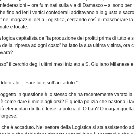
 Confederazioni – ora fulminati sulla via di Damasco – si sono ben
 fino ad ieri i vertici confederali additavano alla giusta e sacr
i” nei magazzini della Logistica, cercando così di mascherare la
nale e locale.
gica capitalista de “la produzione dei profitti prima di tutto e 
a della “ripresa ad ogni costo” ha fatto la sua ultima vittima, ora
Novara?
o” il cerchio degli ultimi mesi iniziato a S. Giuliano Milanese e
ddolorato… Fare luce sull’accaduto.”
oggetto in questione è lo stesso che ha recentemente varato la
 è come dare il miele agli orsi? E quella polizia che bastona i la
iù elementari diritti- è forse la polizia di Orban? O magari quella
amorgese.
 che è accaduto. Nel settore della Logistica si sta assistendo a