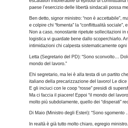
escalation intollerabile di episodi di conflittuali
paese l’esercizio delle libertà sindacali possa mett
Ben detto, signor ministro: “non è accettabile”, ma
e colpire chi “fomenta” la “conflittualità sociale”,
Non a caso, nonostante ripetute sollecitazioni in m
logistica vi guardate bene dallo scoperchiarlo. An
intimidazioni chi calpesta sistematicamente ogni 
Letta (Segretario del PD): “Sono sconvolto… Dolo
mondo del lavoro.”
Ehi segretario, ma lei è alla testa di un partito 
italiano della precarizzazione del lavoro! Le dice n
E gli inciuci con le coop “rosse” presidi di supe
Ma ci faccia il piacere! Eppoi “il mondo del lav
molto più subdolamente, quello dei “disperati” rec
Di Maio (Ministro degli Esteri): “Sono sgomento …
In realtà è già tutto molto chiaro, egregio ministr