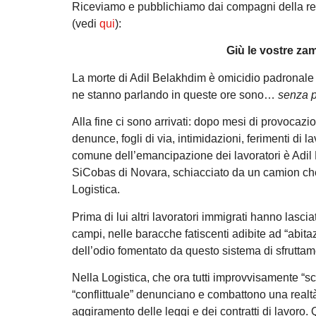
Riceviamo e pubblichiamo dai compagni della reda
(vedi
qui
):
Giù le vostre zam
La morte di Adil Belakhdim è omicidio padronale e
ne stanno parlando in queste ore sono…
senza 
Alla fine ci sono arrivati: dopo mesi di provocazion
denunce, fogli di via, intimidazioni, ferimenti di la
comune dell’emancipazione dei lavoratori è Adil 
SiCobas di Novara, schiacciato da un camion che 
Logistica.
Prima di lui altri lavoratori immigrati hanno lascia
campi, nelle baracche fatiscenti adibite ad “abit
dell’odio fomentato da questo sistema di sfruttam
Nella Logistica, che ora tutti improvvisamente “s
“conflittuale” denunciano e combattono una realtà 
aggiramento delle leggi e dei contratti di lavoro.