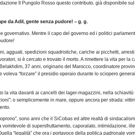
zione Il Pungolo Rosso questo contributo. già disponibile sul 
pe da Adil, gente senza pudore! – g. g.
 governativo. Mentre il capo del governo ed i politici parlament
pudore!
i, agguati, spedizioni squadristiche, cariche ai picchetti, arresti
voratori, si è cercato e trovato il morto. A rimettere la vita per la 
Belakhdim, 37 anni, originario del Marocco, coordinatore provin
voleva “forzare” il presidio operaio durante lo sciopero genera
to la vita davanti ai cancelli dei lager-magazzini, nella schiavitù
azioni”; o semplicemente in mare, oppure ancora per strada: vitti
ento.
coprono”, sono anni che il SiCobas ed altre realtà di sindacalis
vomitevole di supersfruttamento, caporalato, intimidazione, illeg
 Quella “legalità” che ora i portavoce della politica padronale vo