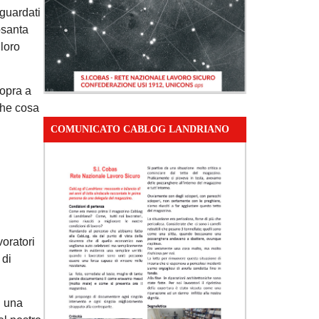
 guardati
osanta
 loro
sopra a
 che cosa
COMUNICATO CABLOG LANDRIANO
voratori
 di
d una