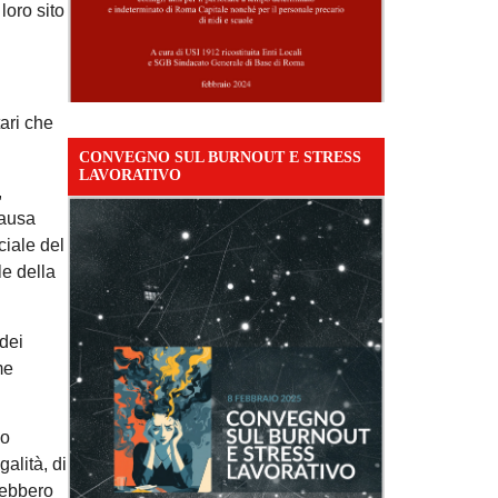
loro sito
ari che
CONVEGNO SUL BURNOUT E STRESS
LAVORATIVO
,
causa
ciale del
le della
 dei
me
mo
alità, di
rrebbero