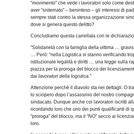
“movimento” che vede i lavoratori solo come dest
aver “sistemato” – beninteso – gli interessi di pad
sempre stati contro la stessa organizzazione sin
dove si genera questo delitto?
Concludiamo questa carrellata con le dichiarazio
“Solidarietà con la famiglia della vittima … grav
… Però: “nella Logistica si stanno verificando tro
istituzionale legalità e diritti … una legge sulla
piazza per la proroga del blocco dei licenziamenti, p
dai
lavoratori della logistica
.”
Attenzione perché il diavolo sta nei dettagli. O t
lo sciopero dopo l’assassinio del nostro compagno.
sindacato. Dunque anche coi lavoratori iscritti all
ricordando loro che uno dei punti qualificanti di 
“proroga” del blocco, ma il “NO” secco ai licenzi
loro.