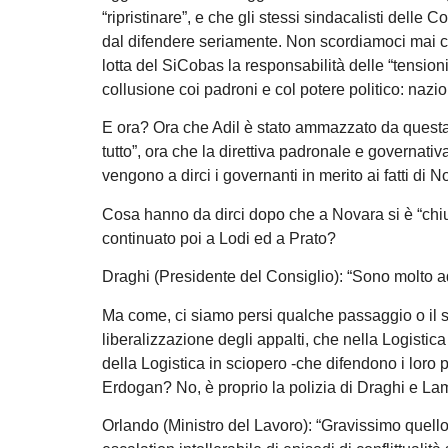
“ripristinare”, e che gli stessi sindacalisti delle
dal difendere seriamente. Non scordiamoci mai che
lotta del SiCobas la responsabilità delle “tension
collusione coi padroni e col potere politico: nazio
E ora? Ora che Adil è stato ammazzato da questa lo
tutto”, ora che la direttiva padronale e governativ
vengono a dirci i governanti in merito ai fatti di 
Cosa hanno da dirci dopo che a Novara si è “chius
continuato poi a Lodi ed a Prato?
Draghi (Presidente del Consiglio): “Sono molto a
Ma come, ci siamo persi qualche passaggio o il s
liberalizzazione degli appalti, che nella Logistica
della Logistica in sciopero -che difendono i loro p
Erdogan? No, è proprio la polizia di Draghi e L
Orlando (Ministro del Lavoro): “Gravissimo quello