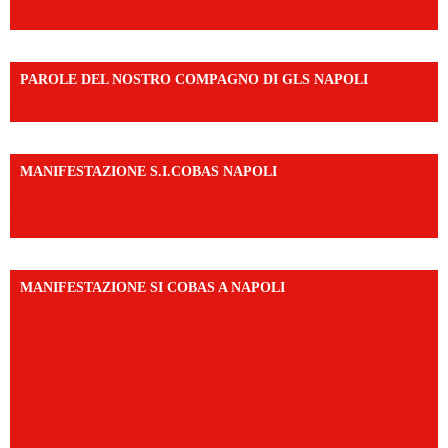
PAROLE DEL NOSTRO COMPAGNO DI GLS NAPOLI
https://vm.tiktok.com/ZNd9eE3RH/
MANIFESTAZIONE S.I.COBAS NAPOLI
https://www.instagram.com/reel/DMAkE-siQw6/?
igsh=NmQ2Y3R5M3ZqcmJo
MANIFESTAZIONE SI COBAS A NAPOLI