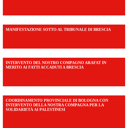
MANIFESTAZIONE SOTTO AL TRIBUNALE DI BRESCIA
https://www.facebook.com/share/r/1EMnKDDtxc/?
mibextid=UalRPS
INTERVENTO DEL NOSTRO COMPAGNO ARAFAT IN
MERITO AI FATTI ACCADUTI A BRESCIA
https://www.facebook.com/share/v/1DDi3eq4FZ/?
mibextid=WC7FNe
COORDINAMENTO PROVINCIALE DI BOLOGNA CON
INTERVENTO DELLA NOSTRA COMPAGNA PER LA
SOLIDARIETÀ AI PALESTINESI
https://www.facebook.com/share/v/198LfVj3Y6/?
mibextid=WC7FNe