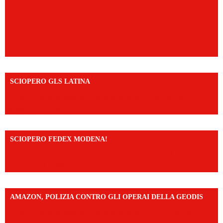
SCIOPERO GLS LATINA
https://www.facebook.com/share/v/1An9YA8yfq/?
mibextid=UalRPS
SCIOPERO FEDEX MODENA!
https://www.facebook.com/share/v/14FdghtLc5k/?
mibextid=UalRPS
AMAZON, POLIZIA CONTRO GLI OPERAI DELLA GEODIS
https://www.facebook.com/share/v/16UuA5c9Ep/?