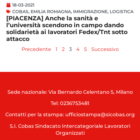
18-03-2021
COBAS
,
EMILIA ROMAGNA
,
IMMIGRAZIONE
,
LOGISTICA
[PIACENZA] Anche la sanità e
l’università scendono in campo dando
solidarietà ai lavoratori Fedex/Tnt sotto
attacco
Precedente
1
2
3
4
5
Successivo
Sede nazionale: Via Bernardo Celentano 5, Milano
Tel:
0236753481
Contatti per la stampa: ufficiostampa@sicobas.org
S.I. Cobas Sindacato Intercategoriale Lavoratori
Organizzati