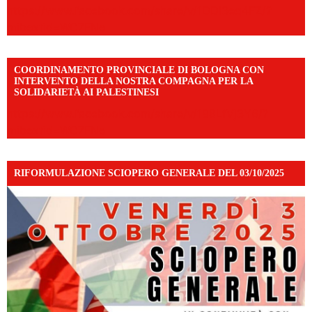
https://www.facebook.com/share/v/1DDi3eq4FZ/?
mibextid=WC7FNe
COORDINAMENTO PROVINCIALE DI BOLOGNA CON
INTERVENTO DELLA NOSTRA COMPAGNA PER LA
SOLIDARIETÀ AI PALESTINESI
https://www.facebook.com/share/v/198LfVj3Y6/?
mibextid=WC7FNe
RIFORMULAZIONE SCIOPERO GENERALE DEL 03/10/2025