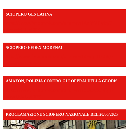
SCIOPERO GLS LATINA
https://www.facebook.com/share/v/1An9YA8yfq/?
mibextid=UalRPS
SCIOPERO FEDEX MODENA!
https://www.facebook.com/share/v/14FdghtLc5k/?
mibextid=UalRPS
AMAZON, POLIZIA CONTRO GLI OPERAI DELLA GEODIS
https://www.facebook.com/share/v/16UuA5c9Ep/?
mibextid=UalRPS
PROCLAMAZIONE SCIOPERO NAZIONALE DEL 20/06/2025