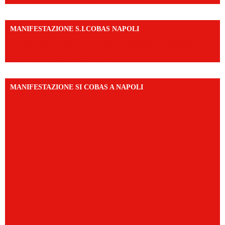
MANIFESTAZIONE S.I.COBAS NAPOLI
https://www.instagram.com/reel/DMAkE-siQw6/?
igsh=NmQ2Y3R5M3ZqcmJo
MANIFESTAZIONE SI COBAS A NAPOLI