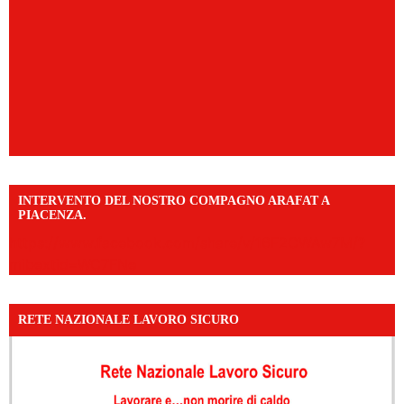
INTERVENTO DEL NOSTRO COMPAGNO ARAFAT A
PIACENZA.
https://www.facebook.com/share/v/16F2CWAw7M/?
mibextid=WC7FNe
RETE NAZIONALE LAVORO SICURO