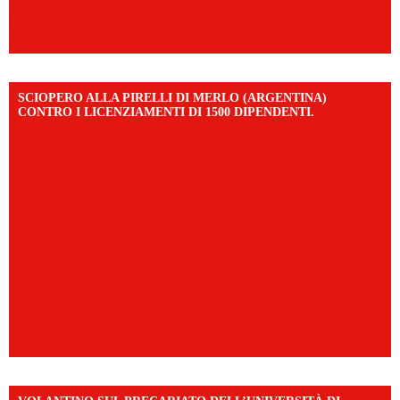
https://www.facebook.com/share/v/1AD7YkEpuD/?
mibextid=UalRPS
SCIOPERO ALLA PIRELLI DI MERLO (ARGENTINA)
CONTRO I LICENZIAMENTI DI 1500 DIPENDENTI.