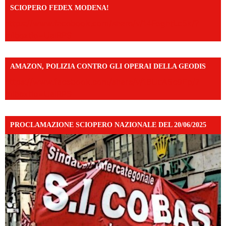
SCIOPERO FEDEX MODENA!
https://www.facebook.com/share/v/14FdghtLc5k/?
mibextid=UalRPS
AMAZON, POLIZIA CONTRO GLI OPERAI DELLA GEODIS
https://www.facebook.com/share/v/16UuA5c9Ep/?
mibextid=UalRPS
PROCLAMAZIONE SCIOPERO NAZIONALE DEL 20/06/2025