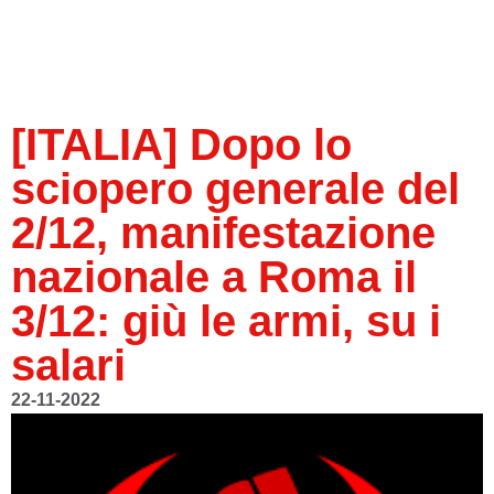
[ITALIA] Dopo lo
sciopero generale del
2/12, manifestazione
nazionale a Roma il
3/12: giù le armi, su i
salari
22-11-2022