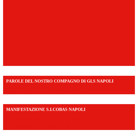
PAROLE DEL NOSTRO COMPAGNO DI GLS NAPOLI
https://vm.tiktok.com/ZNd9eE3RH/
MANIFESTAZIONE S.I.COBAS NAPOLI
https://www.instagram.com/reel/DMAkE-siQw6/?
igsh=NmQ2Y3R5M3ZqcmJo