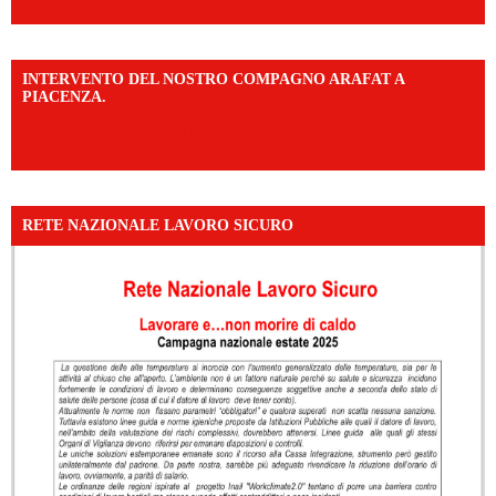
INTERVENTO DEL NOSTRO COMPAGNO ARAFAT A
PIACENZA.
https://www.facebook.com/share/v/16F2CWAw7M/?
mibextid=WC7FNe
RETE NAZIONALE LAVORO SICURO