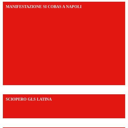
MANIFESTAZIONE SI COBAS A NAPOLI
SCIOPERO GLS LATINA
https://www.facebook.com/share/v/1An9YA8yfq/?
mibextid=UalRPS