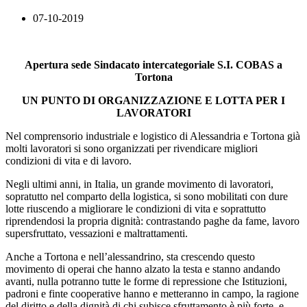
07-10-2019
Apertura sede Sindacato intercategoriale S.I. COBAS a
Tortona
UN PUNTO DI ORGANIZZAZIONE E LOTTA PER I
LAVORATORI
Nel comprensorio industriale e logistico di Alessandria e Tortona già
molti lavoratori si sono organizzati per rivendicare migliori
condizioni di vita e di lavoro.
Negli ultimi anni, in Italia, un grande movimento di lavoratori,
sopratutto nel comparto della logistica, si sono mobilitati con dure
lotte riuscendo a migliorare le condizioni di vita e soprattutto
riprendendosi la propria dignità: contrastando paghe da fame, lavoro
supersfruttato, vessazioni e maltrattamenti.
Anche a Tortona e nell’alessandrino, sta crescendo questo
movimento di operai che hanno alzato la testa e stanno andando
avanti, nulla potranno tutte le forme di repressione che Istituzioni,
padroni e finte cooperative hanno e metteranno in campo, la ragione
del diritto e della dignità di chi subisce sfruttamento è più forte, e