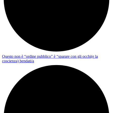
Questo non è “ordine pubblico” è “sparare con gli occhi(e la
coscienza) bendati/a