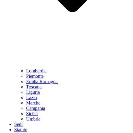
Lombardia
Piemonte
Emilia Romagna
Toscana
Liguria
Lazio
Marche
Campania
Sicilia
Umbria
Sedi
Statuto