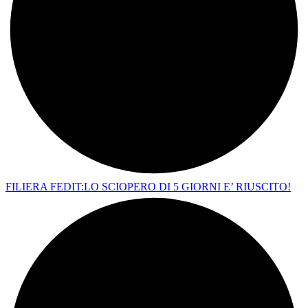
FILIERA FEDIT:LO SCIOPERO DI 5 GIORNI E’ RIUSCITO!