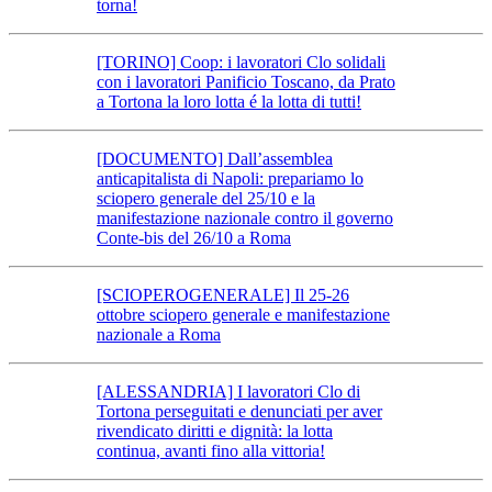
torna!
[TORINO] Coop: i lavoratori Clo solidali
con i lavoratori Panificio Toscano, da Prato
a Tortona la loro lotta é la lotta di tutti!
[DOCUMENTO] Dall’assemblea
anticapitalista di Napoli: prepariamo lo
sciopero generale del 25/10 e la
manifestazione nazionale contro il governo
Conte-bis del 26/10 a Roma
[SCIOPEROGENERALE] Il 25-26
ottobre sciopero generale e manifestazione
nazionale a Roma
[ALESSANDRIA] I lavoratori Clo di
Tortona perseguitati e denunciati per aver
rivendicato diritti e dignità: la lotta
continua, avanti fino alla vittoria!