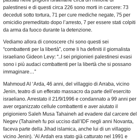
palestinesi e di questi circa 226 sono morti in carcere: 73
deceduti sotto tortura, 71 per cure mediche negate, 75 per
omicidio premeditato dopo l’arresto, 7 per essere stati colpiti
da arma da fuoco durante la detenzione.
Vediamo allora di conoscere chi sono questi sei
“combattenti per la libertà”, come li ha definiti il giornalista
israeliano Gideon Levy: “..I sei prigionieri palestinesi evasi
sono i più audaci combattenti per la libertà che si possano
immaginare…”
Mahmoud Al ‘Arda, 46 anni, del villaggio di Arraba, vicino
Jenin, teatro di un efferato massacro da parte dell’esercito
israeliano. Arrestato il 21/9/1996 e condannato a 99 anni per
aver organizzato cellule combattenti e aver aiutato il
prigioniero Saleh Musa Tahaineh ad evadere dal carcere del
Negev (Tahaineh fu poi ucciso dall’IDF negli anni Novanta,
faceva parte della Jihad islamica, anche lui di un villaggio
vicino Jenin). ‘Al Ardah era stato già catturato nel 1991 e