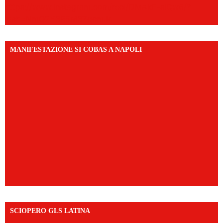
https://www.instagram.com/reel/DMAkE-siQw6/?
igsh=NmQ2Y3R5M3ZqcmJo
MANIFESTAZIONE SI COBAS A NAPOLI
SCIOPERO GLS LATINA