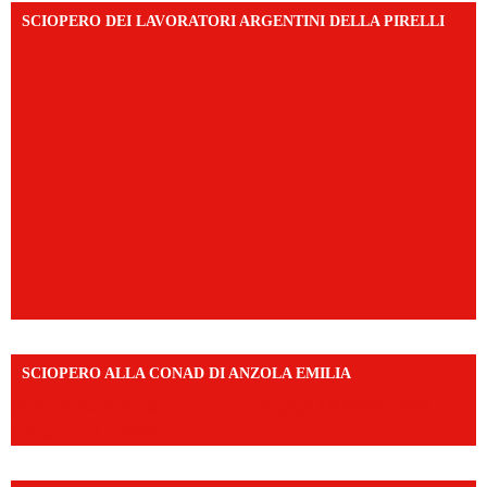
SCIOPERO DEI LAVORATORI ARGENTINI DELLA PIRELLI
SCIOPERO ALLA CONAD DI ANZOLA EMILIA
https://www.facebook.com/share/v/1AD7YkEpuD/?
mibextid=UalRPS