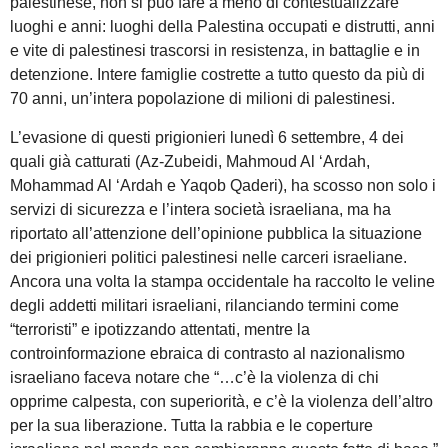
palestinese, non si può fare a meno di contestualizzare
luoghi e anni: luoghi della Palestina occupati e distrutti, anni
e vite di palestinesi trascorsi in resistenza, in battaglie e in
detenzione. Intere famiglie costrette a tutto questo da più di
70 anni, un’intera popolazione di milioni di palestinesi.
L’evasione di questi prigionieri lunedì 6 settembre, 4 dei
quali già catturati (Az-Zubeidi, Mahmoud Al ‘Ardah,
Mohammad Al ‘Ardah e Yaqob Qaderi), ha scosso non solo i
servizi di sicurezza e l’intera società israeliana, ma ha
riportato all’attenzione dell’opinione pubblica la situazione
dei prigionieri politici palestinesi nelle carceri israeliane.
Ancora una volta la stampa occidentale ha raccolto le veline
degli addetti militari israeliani, rilanciando termini come
“terroristi” e ipotizzando attentati, mentre la
controinformazione ebraica di contrasto al nazionalismo
israeliano faceva notare che “…c’è la violenza di chi
opprime calpesta, con superiorità, e c’è la violenza dell’altro
per la sua liberazione. Tutta la rabbia e le coperture