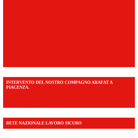
INTERVENTO DEL NOSTRO COMPAGNO ARAFAT A
PIACENZA.
https://www.facebook.com/share/v/16F2CWAw7M/?
mibextid=WC7FNe
RETE NAZIONALE LAVORO SICURO