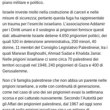
piano militare e politico.
Israele investe molto nella costruzione di carceri e nelle
misure di sicurezza; pertanto questa fuga ha rappresentato
un trauma per l’esercito israeliano. L’associazione Addamir
per i Diritti umani e il sostegno ai prigionieri fornisce questi
dati: attualmente Israele detiene 4.650 prigionieri politici, dei
quali 520 in detenzione amministrativa, 200 minori, 40
donne, 11 membri del Consiglio Legislativo Palestinese, tra i
quali Marwan Barghouthi, Ahmad Sadat e Khalida Jarrar.
Nelle prigioni israeliane ci sono circa 70 palestinesi dei
territori occupati nel 1948, 240 prigionieri di Gaza e 400 di
Gerusalemme.
Non c’è famiglia palestinese che non abbia un parente nelle
prigioni israeliane, a volte con continuità di generazione,
come nel caso di uno dei sei prigionieri evasi la settimana
scorsa e poi catturato nuovamente. Secondo l’Autorità per
gli Affari dei prigionieri palestinesi, dal 1967 ad oggi sono
passati nelle prigioni israeliane circa un milione di