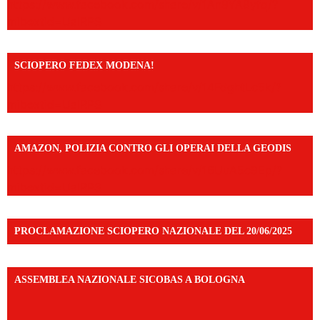
https://www.facebook.com/share/v/1An9YA8yfq/?
mibextid=UalRPS
SCIOPERO FEDEX MODENA!
https://www.facebook.com/share/v/14FdghtLc5k/?
mibextid=UalRPS
AMAZON, POLIZIA CONTRO GLI OPERAI DELLA GEODIS
https://www.facebook.com/share/v/16UuA5c9Ep/?
mibextid=UalRPS
PROCLAMAZIONE SCIOPERO NAZIONALE DEL 20/06/2025
ASSEMBLEA NAZIONALE SICOBAS A BOLOGNA