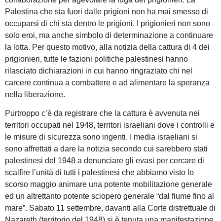
Palestina che sta fuori dalle prigioni non ha mai smesso di
occuparsi di chi sta dentro le prigioni. I prigionieri non sono
solo eroi, ma anche simbolo di determinazione a continuare
la lotta. Per questo motivo, alla notizia della cattura di 4 dei
prigionieri, tutte le fazioni politiche palestinesi hanno
rilasciato dichiarazioni in cui hanno ringraziato chi nel
carcere continua a combattere e ad alimentare la speranza
nella liberazione.
Purtroppo c’è da registrare che la cattura è avvenuta nei
territori occupati nel 1948, territori israeliani dove i controlli e
le misure di sicurezza sono ingenti. I media israeliani si
sono affrettati a dare la notizia secondo cui sarebbero stati
palestinesi del 1948 a denunciare gli evasi per cercare di
scalfire l’unità di tutti i palestinesi che abbiamo visto lo
scorso maggio animare una potente mobilitazione generale
ed un altrettanto potente sciopero generale “dal fiume fino al
mare”. Sabato 11 settembre, davanti alla Corte distrettuale di
Nazareth (territorio del 1948) si è tenuta una manifestazione