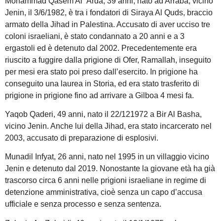
Mohammad Qasem Al ‘Arda, 39 anni, nato ad Arraba, vicino
Jenin, il 3/6/1982, è tra i fondatori di Siraya Al Quds, braccio
armato della Jihad in Palestina. Accusato di aver ucciso tre
coloni israeliani, è stato condannato a 20 anni e a 3
ergastoli ed è detenuto dal 2002. Precedentemente era
riuscito a fuggire dalla prigione di Ofer, Ramallah, inseguito
per mesi era stato poi preso dall’esercito. In prigione ha
conseguito una laurea in Storia, ed era stato trasferito di
prigione in prigione fino ad arrivare a Gilboa 4 mesi fa.
Yaqob Qaderi, 49 anni, nato il 22/121972 a Bir Al Basha,
vicino Jenin. Anche lui della Jihad, era stato incarcerato nel
2003, accusato di preparazione di esplosivi.
Munadil Infyat, 26 anni, nato nel 1995 in un villaggio vicino
Jenin e detenuto dal 2019. Nonostante la giovane età ha già
trascorso circa 6 anni nelle prigioni israeliane in regime di
detenzione amministrativa, cioè senza un capo d’accusa
ufficiale e senza processo e senza sentenza.