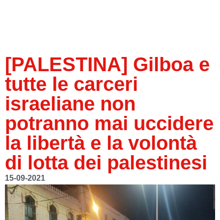
[PALESTINA] Gilboa e
tutte le carceri
israeliane non
potranno mai uccidere
la libertà e la volontà
di lotta dei palestinesi
15-09-2021