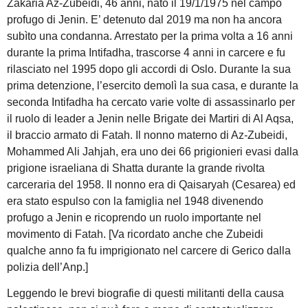
Zakaria Az-Zubeidi, 46 anni, nato il 19/1/1975 nel campo
profugo di Jenin. E’ detenuto dal 2019 ma non ha ancora
subìto una condanna. Arrestato per la prima volta a 16 anni
durante la prima Intifadha, trascorse 4 anni in carcere e fu
rilasciato nel 1995 dopo gli accordi di Oslo. Durante la sua
prima detenzione, l’esercito demolì la sua casa, e durante la
seconda Intifadha ha cercato varie volte di assassinarlo per
il ruolo di leader a Jenin nelle Brigate dei Martiri di Al Aqsa,
il braccio armato di Fatah. Il nonno materno di Az-Zubeidi,
Mohammed Ali Jahjah, era uno dei 66 prigionieri evasi dalla
prigione israeliana di Shatta durante la grande rivolta
carceraria del 1958. Il nonno era di Qaisaryah (Cesarea) ed
era stato espulso con la famiglia nel 1948 divenendo
profugo a Jenin e ricoprendo un ruolo importante nel
movimento di Fatah. [Va ricordato anche che Zubeidi
qualche anno fa fu imprigionato nel carcere di Gerico dalla
polizia dell’Anp.]
Leggendo le brevi biografie di questi militanti della causa