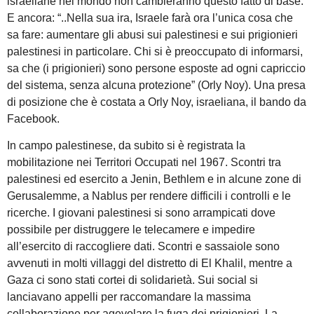
israeliane nel mondo non cambieranno questo fatto di base.”
E ancora: “..Nella sua ira, Israele farà ora l’unica cosa che
sa fare: aumentare gli abusi sui palestinesi e sui prigionieri
palestinesi in particolare. Chi si è preoccupato di informarsi,
sa che (i prigionieri) sono persone esposte ad ogni capriccio
del sistema, senza alcuna protezione” (Orly Noy). Una presa
di posizione che è costata a Orly Noy, israeliana, il bando da
Facebook.
In campo palestinese, da subito si è registrata la
mobilitazione nei Territori Occupati nel 1967. Scontri tra
palestinesi ed esercito a Jenin, Bethlem e in alcune zone di
Gerusalemme, a Nablus per rendere difficili i controlli e le
ricerche. I giovani palestinesi si sono arrampicati dove
possibile per distruggere le telecamere e impedire
all’esercito di raccogliere dati. Scontri e sassaiole sono
avvenuti in molti villaggi del distretto di El Khalil, mentre a
Gaza ci sono stati cortei di solidarietà. Sui social si
lanciavano appelli per raccomandare la massima
collaborazione per agevolare la fuga dei prigionieri. La