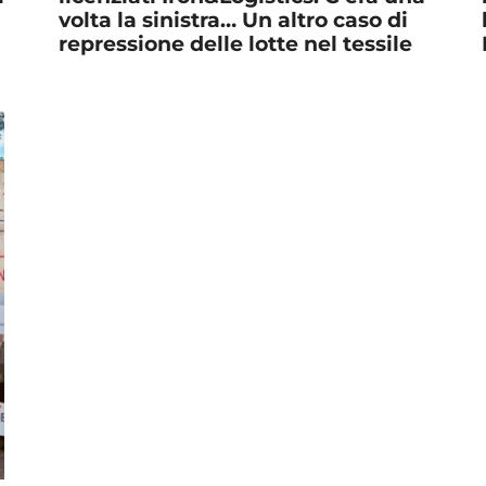
volta la sinistra… Un altro caso di
repressione delle lotte nel tessile