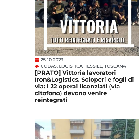
25-10-2023
COBAS
,
LOGISTICA
,
TESSILE
,
TOSCANA
[PRATO] Vittoria lavoratori
Iron&Logistics. Scioperi e fogli di
via: i 22 operai licenziati (via
citofono) devono venire
reintegrati