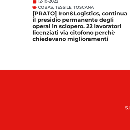
12-10-2022
COBAS
,
TESSILE
,
TOSCANA
[PRATO] Iron&Logistics, continua
il presidio permanente degli
operai in sciopero. 22 lavoratori
licenziati via citofono perchè
chiedevano miglioramenti
S.