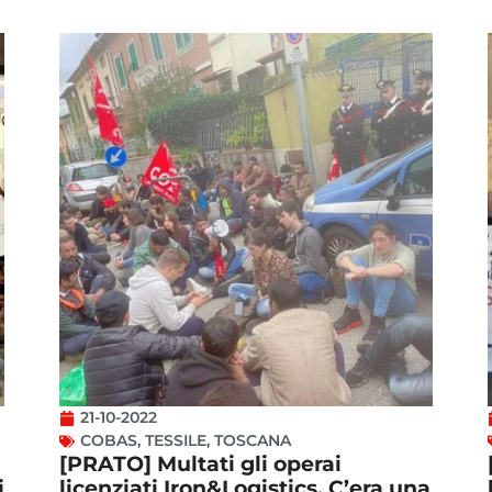
21-10-2022
COBAS
,
TESSILE
,
TOSCANA
[PRATO] Multati gli operai
i
licenziati Iron&Logistics. C’era una