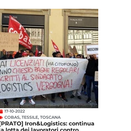
17-10-2022
COBAS
,
TESSILE
,
TOSCANA
[PRATO] Iron&Logistics: continua
la lotta dei lavoratori contro