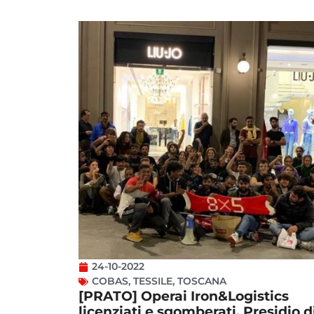
24-10-2022
COBAS
,
TESSILE
,
TOSCANA
[PRATO] Operai Iron&Logistics
licenziati e sgomberati. Presidio d