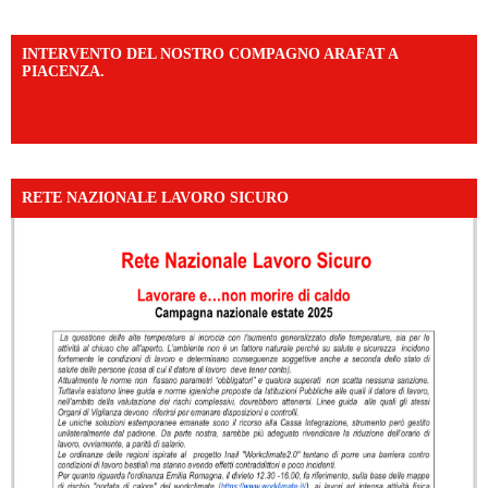
INTERVENTO DEL NOSTRO COMPAGNO ARAFAT A
PIACENZA.
https://www.facebook.com/share/v/16F2CWAw7M/?
mibextid=WC7FNe
RETE NAZIONALE LAVORO SICURO