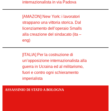
internazionalista in via Padova
[AMAZON] New York: i lavoratori
strappano una vittoria storica. Dal
licenziamento dell’operaio Smalls
alla creazione del sindacato (ita –
eng)
[ITALIA] Per la costruzione di
un’opposizione internazionalista alla
guerra in Ucraina ed al militarismo,
fuori e contro ogni schieramento
imperialista
ASSASSINIO DI STATO A BOLOGNA