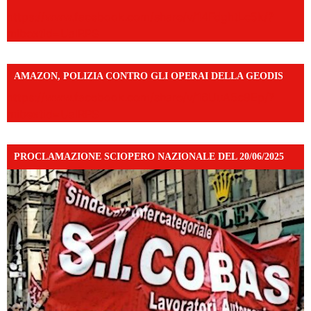
https://www.facebook.com/share/v/14FdghtLc5k/?
mibextid=UalRPS
AMAZON, POLIZIA CONTRO GLI OPERAI DELLA GEODIS
https://www.facebook.com/share/v/16UuA5c9Ep/?
mibextid=UalRPS
PROCLAMAZIONE SCIOPERO NAZIONALE DEL 20/06/2025