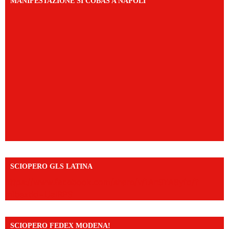
MANIFESTAZIONE SI COBAS A NAPOLI
SCIOPERO GLS LATINA
https://www.facebook.com/share/v/1An9YA8yfq/?
mibextid=UalRPS
SCIOPERO FEDEX MODENA!