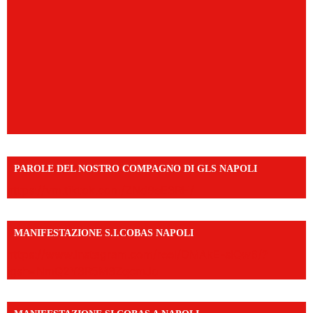
PAROLE DEL NOSTRO COMPAGNO DI GLS NAPOLI
https://vm.tiktok.com/ZNd9eE3RH/
MANIFESTAZIONE S.I.COBAS NAPOLI
https://www.instagram.com/reel/DMAkE-siQw6/?
igsh=NmQ2Y3R5M3ZqcmJo