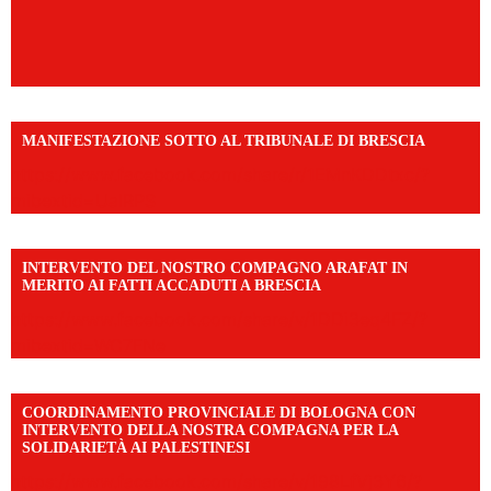
MANIFESTAZIONE SOTTO AL TRIBUNALE DI BRESCIA
https://www.facebook.com/share/r/1EMnKDDtxc/?
mibextid=UalRPS
INTERVENTO DEL NOSTRO COMPAGNO ARAFAT IN
MERITO AI FATTI ACCADUTI A BRESCIA
https://www.facebook.com/share/v/1DDi3eq4FZ/?
mibextid=WC7FNe
COORDINAMENTO PROVINCIALE DI BOLOGNA CON
INTERVENTO DELLA NOSTRA COMPAGNA PER LA
SOLIDARIETÀ AI PALESTINESI
https://www.facebook.com/share/v/198LfVj3Y6/?